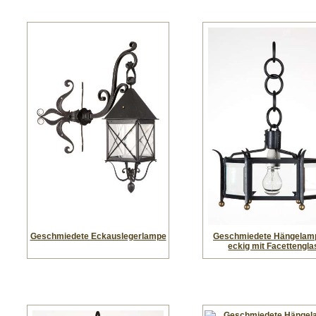
Geschmiedete Eckauslegerlampe
Geschmiedete Hängelamp
eckig mit Facettengla