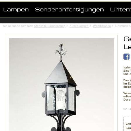
Lampen
Sonderanfertigungen
Unter
Sie befinden sich hier:
Startseite Lampenshop
>
Außenlampen
>
Wandlampen
> Geschmiede
G
L
Itali
Eine 
und d
Das W
im Z
elega
Witte
edlem
Der e
02.0
Lam
Lam