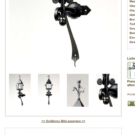
Mat
Obe
Gla
Höh
Bre
Tief
Gew
Bel
Ein
Des
Liefe
Preis
alle
Anza
>> Größeres Bild anzeigen <<