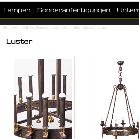
Lampen
Sonderanfertigungen
Unter
Sie befinden sich hier:
Startseite Lampenshop
>
Innenlampen
> Lüster
Lüster