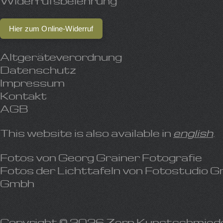
Widerrufsbelehrung
Hier zum Online-Widerruf
Altgeräteverordnung
Datenschutz
Impressum
Kontakt
AGB
This website is also available in
english
.
Fotos von
Georg Grainer Fotografie
Fotos der Lichttafeln von
Fotostudio G
Gmbh
Copyright © 2026 Zern Kunstschmied