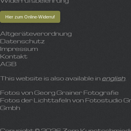
Widerrufsbelehrung
Hier zum Online-Widerruf
Altgeräteverordnung
Datenschutz
Impressum
Kontakt
AGB
This website is also available in
english
.
Fotos von
Georg Grainer Fotografie
Fotos der Lichttafeln von
Fotostudio G
Gmbh
Copyright © 2026 Zern Kunstschmied