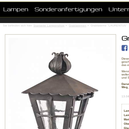
Lampen
Sonderanfertigungen
Unter
Sie befinden sich hier:
Startseite Lampenshop
>
Grablaternen
> Grablaterne "LAURENTUS"
G
Dies
gesch
das e
Wenn 
wolle
und S
Darum
Weg, 
13.0
Lam
Lam
Mat
Obe
Gla