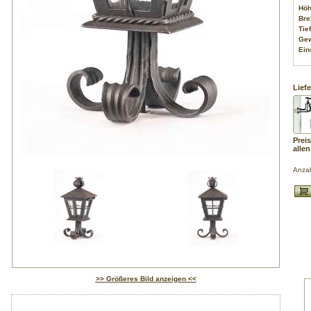
Höh
Bre
Tief
Gew
Ein
Liefe
Preis
alle
Anza
>> Größeres Bild anzeigen <<