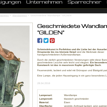
tigungen
Unternehmen
Sparrechner
nlampen
>
Wandlampen
> Geschmiedete Wandlampe "GILDEN"
Geschmiedete Wandla
"GILDEN"
Schmiedekunst in Perfektion und die Liebe bei der Ausarbe
Ornamente bis ins kleinste Detail
sind die Merkmale dieser
handgeschmiedeten Außenwandlampe.
Durch die zierlich geschmiedeten Verzierungen wirkt diese Bar
geschmiedete Leuchte sehr leicht und elegant.
Ein besonder
Kunstwerk ist das in massivem Kupfer gefertigte Dach.
Feuerverzinkt, lackiert und edel mit Grünspan und Blattgold pati
Eine Lampe, die jeden Hauseingang in ein ganz besonderes Lic
28.04.2016
Lampenart:
Wandlampe
Lampenstil:
klassisch geschmiedet
Material:
Eisen
Oberfläche:
verzinkt, Anthrazit lackiert, grün patinier