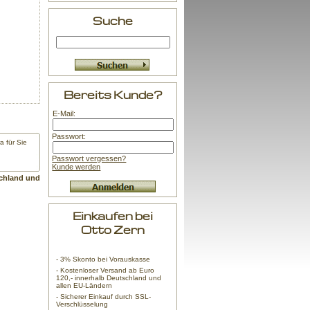
Suche
Bereits Kunde?
E-Mail:
Passwort:
 für Sie
Passwort vergessen?
Kunde werden
chland und
Einkaufen bei
Otto Zern
- 3% Skonto bei Vorauskasse
- Kostenloser Versand ab Euro
120,- innerhalb Deutschland und
allen EU-Ländern
- Sicherer Einkauf durch SSL-
Verschlüsselung