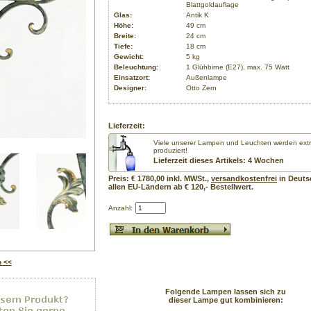
Blattgoldauflage
Glas:
Antik K
Höhe:
49 cm
Breite:
24 cm
Tiefe:
18 cm
Gewicht:
5 kg
Beleuchtung:
1 Glühbirne (E27), max. 75 Watt
Einsatzort:
Außenlampe
Designer:
Otto Zern
Lieferzeit:
Viele unserer Lampen und Leuchten werden extra
produziert!
Lieferzeit dieses Artikels: 4 Wochen
Preis: € 1780,00 inkl. MWSt.,
versandkostenfrei
in Deuts
allen EU-Ländern ab € 120,- Bestellwert.
Anzahl:
n <<
Folgende Lampen lassen sich zu
dieser Lampe gut kombinieren: