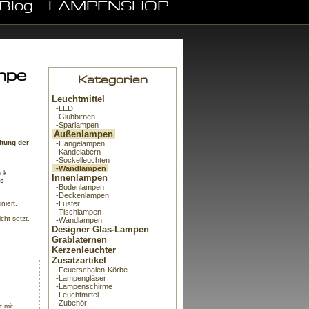
Blog
LAMPENSHOP
mpe
Kategorien
Leuchtmittel
-LED
-Glühbirnen
-Sparlampen
Außenlampen
itung der
-Hängelampen
-Kandelabern
-Sockelleuchten
-Wandlampen
ock
Innenlampen
es
-Bodenlampen
-Deckenlampen
niert.
-Lüster
-Tischlampen
ht setzt.
-Wandlampen
Designer Glas-Lampen
Grablaternen
Kerzenleuchter
Zusatzartikel
-Feuerschalen-Körbe
-Lampengläser
-Lampenschirme
-Leuchtmittel
-Zubehör
t mit