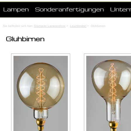
Lampen
Sonderanfertigungen
Unter
Sie befinden sich hier:
Startseite Lampenshop
>
Leuchtmittel
> Glühbirnen
Glühbirnen