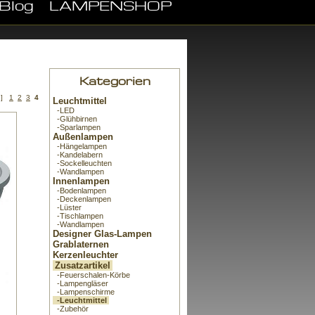
Blog
LAMPENSHOP
Kategorien
]
1
2
3
4
Leuchtmittel
-LED
-Glühbirnen
-Sparlampen
Außenlampen
-Hängelampen
-Kandelabern
-Sockelleuchten
-Wandlampen
Innenlampen
-Bodenlampen
-Deckenlampen
-Lüster
-Tischlampen
-Wandlampen
Designer Glas-Lampen
Grablaternen
Kerzenleuchter
Zusatzartikel
-Feuerschalen-Körbe
-Lampengläser
-Lampenschirme
-Leuchtmittel
-Zubehör