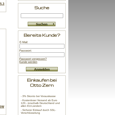
5.3
Suche
Bereits Kunde?
E-Mail:
Passwort:
Passwort vergessen?
Kunde werden
Einkaufen bei
Otto Zern
- 3% Skonto bei Vorauskasse
- Kostenloser Versand ab Euro
120,- innerhalb Deutschland und
allen EU-Ländern
16W
- Sicherer Einkauf durch SSL-
Verschlüsselung