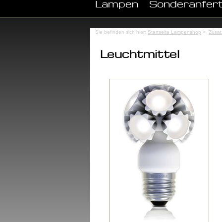
Lampen
Sonderanfer
Sie befinden sich hier:
Startseite Lampenshop
>
Zusatz
Leuchtmittel