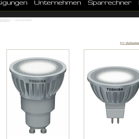
tigungen
Unternehmen
Sparrechner
artikel
> Leuchtmittel
[<< Vorherige