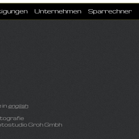
tigungen
Unternehmen
Sparrechner
 in
english
.
tografie
otostudio Groh Gmbh